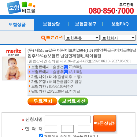
보험상담
보험금청구
보험FAQ
보험상품
(무) 내Mom같은 어린이보험2604(1.0) (해약환급금미지급형(납
입후50%))(보험료 납입면제형Ⅱ)_태아플랜
[준법감시인 심의필 제2026-광고-1425호(2026.06.10~2027.06.09)]
보험료예시 :
출생전
79,600원
보험료예시 :
출생후
43,110원
가입나이 :
태아(출생이후 보장)
가입유형 :
해약환급금미지급형
보험기간 :
80/90/100세만기
납입기간 :
20/25/30년납,전기납
신청자명
●
연 락 처
●
-
-
개인정보 수집 및 이용동의
[보기]