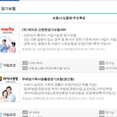
정기보험
보험사/상품명/주요특징
(무) 메리츠 간편한정기보험2601
- 간편심사 통과시 가입가능한 정기보험
(단, 다른 질병이 있는 경우 등 회사가 정한 기준에 따라 가입이 거절 
- 상해 또는 질병으로 사망시 사망보험금 보장(기본+특약 가입시)
준법감시인 심의필 제2026-광고-1345호(2026.06.01~2027.05.31)
15세~80세
전기납
가입조건
자동갱신형(100세)(특약별 상이)
10/15/2
무배당가족사랑플랜정기보험(갱신형)
- 사망시 남겨진 가족의 생활비 보장(10년간 매월 지급)
- 암(유방암/전립선암 제외) 유방암,전립선암,갑상선암,기타피부암
,제자리암(상피내암),경계성종양 치료보험금 보장(해당특약가입시)
준법감시인확인필 제 2025-M91519 호(2025.11.04 ~ 2026.11.03)
40~60세
전기납
가입조건