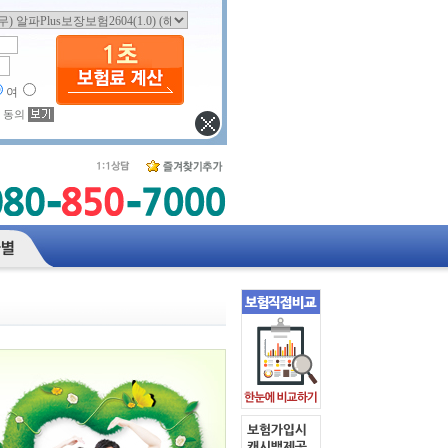
여
 동의