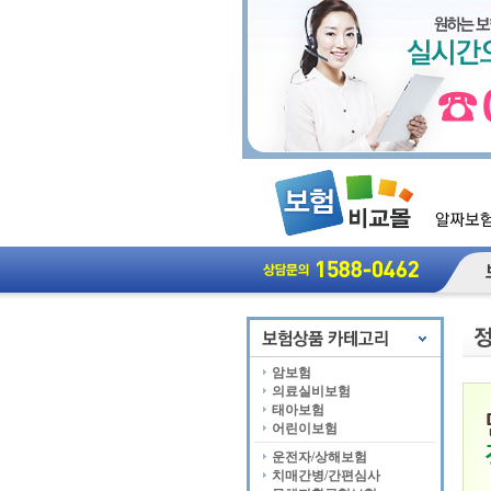
암보험
의료실비보험
태아보험
어린이보험
운전자/상해보험
치매간병/간편심사