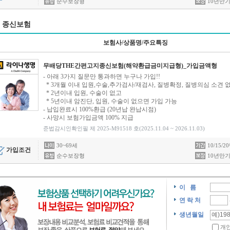
순수보장형
10년만기
종신보험
보험사/상품명/주요특징
무배당THE간편고지종신보험(해약환급금미지급형)_가입금액형
- 아래 3가지 질문만 통과하면 누구나 가입!!
* 3개월 이내 입원,수술,추가검사/재검사, 질병확정, 질병의심 소견 
* 2년이내 입원, 수술이 없고
* 5년이내 암진단, 입원, 수술이 없으면 가입 가능
- 납입완료시 100%환급 (20년납 완납시점)
- 사망시 보험가입금액 100% 지급
준법감시인확인필 제 2025-M91518 호(2025.11.04 ~ 2026.11.03)
30~69세
10/15/
가입조건
순수보장형
10년만기