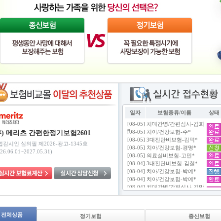
일자
보험종류/이름
상태
무) 메리츠 간편한정기보험2601
법감시인 심의필 제2026-광고-1345호
26.06.01~2027.05.31)
전체상품
정기보험
종신보험