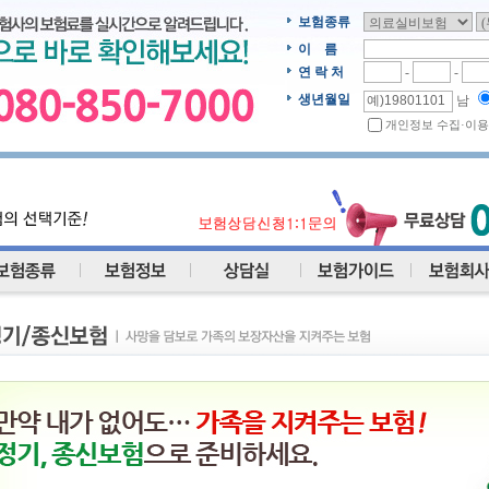
보험종류
이 름
연 락 처
-
-
생년월일
남
개인정보 수집·이용