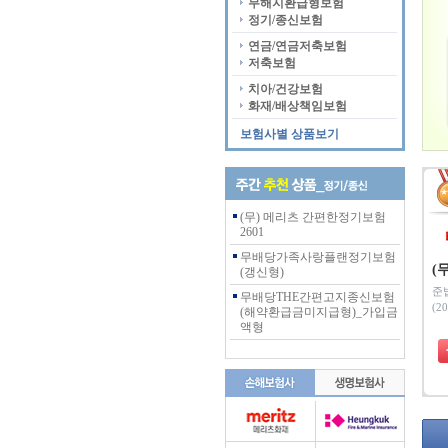
무해지환급형보험
정기/종신보험
연금/연금저축보험
저축보험
치아/건강보험
화재/배상책임보험
보험사별 상품보기
(무) 메리츠 간편한정기보험
2601
무배당가족사랑플랜정기보험
(
(갱신형)
준
무배당THE간편고지종신보험
(20
(해약환급금미지급형)_가입금
액형