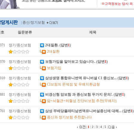
|
종신/정기보험
번호
질문분류
제목
371
정기/종신보험
2대질환
. (답변
1
)
2대질환
370
정기/종신보험
보험가입을 알아보고 있습니다.
. (답변
1
)
보험가입
010
정기/종신보험
삼성생명 통합유니변액 유니버셜 CI 종신보..
. (답변
1
)
CI보험의 문제점 및 무해지환급형
881
정기/종신보험
비갱신형 암보험 과 종신보험 두가지 문의!
. (답변
1
)
암+뇌혈관+허혈성 진단비보험 추천(무해지)
761
정기/종신보험
삼성 무배당플래티넘변액유니버설종신에 대해..
. (답변
1
)
종신과 정기보험 추천합니다
|
1
|
2
|
3
|
4
|
5
|