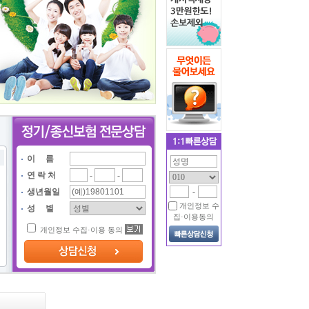
이 름
연 락 처
-
-
생년월일
-
개인정보 수
성 별
집·이용동의
개인정보 수집·이용 동의