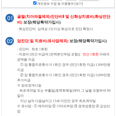
개인정보 수집 및 이용동의
[보기]
골절(치아파절제외)진단비Ⅱ 및 신화상치료비(화상진단
비)
보장(해당특약가입시)
- 화상진단비: 심재성 2도이상 화상으로 진단 확정시
암진단 및 치료비(유사암제외)
보장(해당특약가입시)
- 진단비 : 최초 1회한
- 치료비 [연간 비급여 (전액본인부담 포함)] :
연간 1회한
아래의
금액을 지급
① 암 통합치료횟수가 1회인 경우 (연간1회한 지급):1,000만원
지급
② 암 통합치료횟수가 2회인 경우 (연간1회한 지급):3,000만원
추가지급
※ 암보장개시일
최초계약일 또는 부활일(효력회복일)부터 그 날을 포함하여 90
일이
지난 날의 다음날이고 15세 미만인 경우 최초계약일
※ 유사암 : ① 제자리암 ② 기타피부암 ③ 경계성종양 ④ 갑상선
암