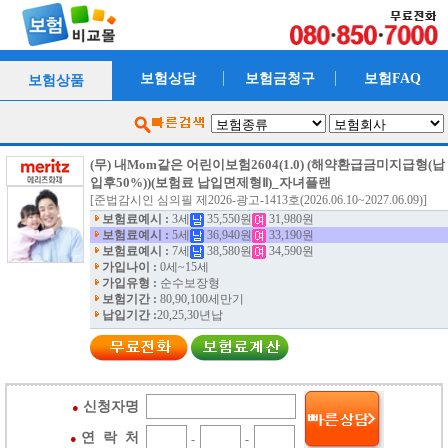
보험상담
보험금청구
보험FAQ
보험상품
(무) 내Mom같은 어린이보험2604(1.0) (해약환급금미지급형(납
입후50%))(보험료 납입면제형Ⅱ)_자녀플랜
[준법감시인 심의필 제2026-광고-1413호(2026.06.10~2027.06.09)]
보험료예시 :
3세
35,550원
31,980원
보험료예시 :
5세
36,940원
33,190원
보험료예시 :
7세
38,580원
34,590원
가입나이 :
0세~15세
가입유형 :
순수보장형
보험기간 :
80,90,100세만기
납입기간 :
20,25,30년납
신청자명
●
연 락 처
●
-
-