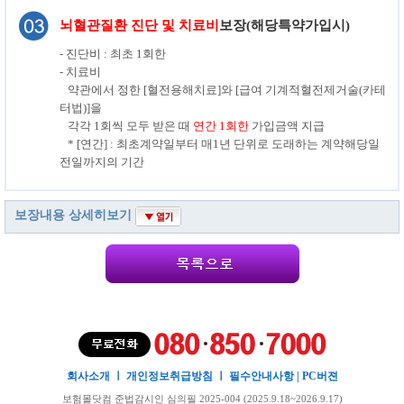
뇌혈관질환 진단 및 치료비
보장(해당특약가입시)
- 진단비 : 최초 1회한
- 치료비
약관에서 정한 [혈전용해치료]와 [급여 기계적혈전제거술(카테
터법)]을
각각 1회씩 모두 받은 때
연간 1회한
가입금액 지급
* [연간] : 최초계약일부터 매1년 단위로 도래하는 계약해당일
전일까지의 기간
보장내용 상세히보기
회사소개
ㅣ
개인정보취급방침
ㅣ
필수안내사항
|
PC버젼
보험몰닷컴 준법감시인 심의필 2025-004 (2025.9.18~2026.9.17)