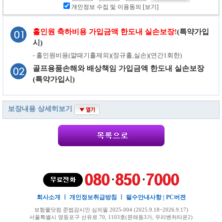
개인정보 수집 및 이용동의
[보기]
홀인원 축하비용 가입금액 한도내 실손보장!
(특약가입
시)
- 홀인원비용(깔때기홀제외)(정규홀,실손)(연간1회한)
골프용품손해와 배상책임 가입금액 한도내 실손보장
(특약가입시)
보장내용 상세히보기
회사소개
ㅣ
개인정보취급방침
ㅣ
필수안내사항
|
PC버젼
보험몰닷컴 준법감시인 심의필 2025-004 (2025.9.18~2026.9.17)
서울특별시 영등포구 선유로 70, 1103호(문래동3가, 우리벤처타운2)