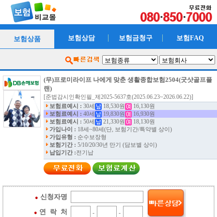
보험상담
보험금청구
보험FAQ
보험상품
(무)프로미라이프 나에게 맞춘 생활종합보험2504(굿샷골프플
랜)
[준법감시인확인필_제2025-5637호(2025.06.23~2026.06.22)]
보험료예시 :
30세
18,530원
16,130원
보험료예시 :
40세
19,830원
16,930원
보험료예시 :
50세
21,330원
18,130원
가입나이 :
18세~80세(단, 보험기간/특약별 상이)
가입유형 :
순수보장형
보험기간 :
5/10/20/30년 만기 (담보별 상이)
납입기간 :
전기납
신청자명
●
연 락 처
●
-
-