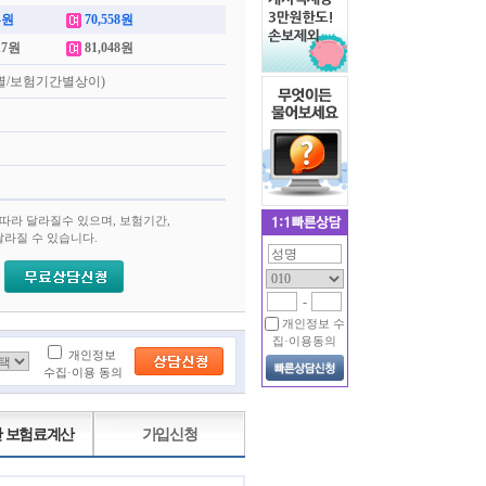
4원
70,558원
17원
81,048원
(종별/보험기간별상이)
 따라 달라질수 있으며, 보험기간,
달라질 수 있습니다.
-
개인정보 수
집·이용동의
개인정보
수집·이용 동의
 보험료계산
가입신청