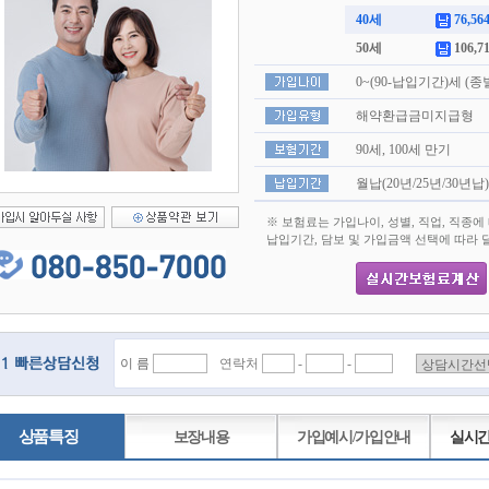
40세
76,56
50세
106,7
0~(90-납입기간)세 
해약환급금미지급형
90세, 100세 만기
월납(20년/25년/30년납)
※ 보험료는 가입나이, 성별, 직업, 직종에
납입기간, 담보 및 가입금액 선택에 따라 
이 름
연락처
-
-
상품특징
보장내용
가입예시/가입안내
실시간