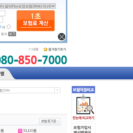
여
 동의
험2504
1원
53,121원