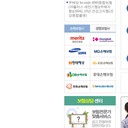
무배당 let:smile 4060종합보험
(10플러스 세만기형)(무해지
형)(2604)_10년 건강고지형(건
강종합플랜)