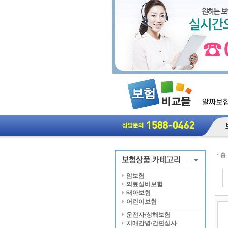
ㆍ
홈
암보험
의료실비보험
태아보험
어린이보험
운전자/상해보험
치매간병/간편심사