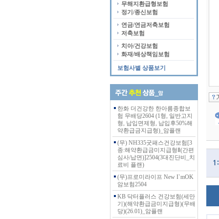
무해지환급형보험
정기/종신보험
연금/연금저축보험
저축보험
치아/건강보험
화재/배상책임보험
보험사별 상품보기
한화 더건강한 한아름종합보
험 무배당2604 (1형, 일반고지
형, 납입면제형, 납입후50%해
약환급금지급형)_암플랜
(무) NH335굿패스건강보험[3
종:해약환급금미지급형Ⅱ(간편
심사/납면)]2504(3대진단비_치
료비 플랜)
(무)프로미라이프 New I`mOK
암보험2504
KB 닥터플러스 건강보험(세만
기)(해약환급금미지급형)(무배
당)(26.01)_암플랜