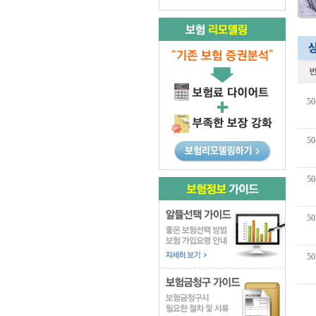
50
50
50
50
50