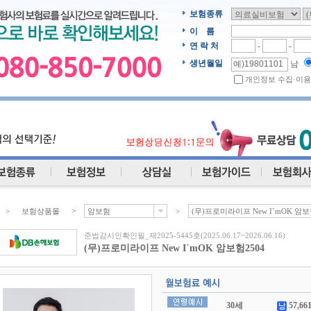
보험종류
이 름
연 락 처
-
-
생년월일
남
개인정보 수집·이용
>
>
보험상품몰
암보험
>
(무)프로미라이프 New I`mOK 암보
준법감시인확인필_제2025-5445호(2025.06.17~2026.06.16)
(무)프로미라이프 New I`mOK 암보험2504
30세
57,66