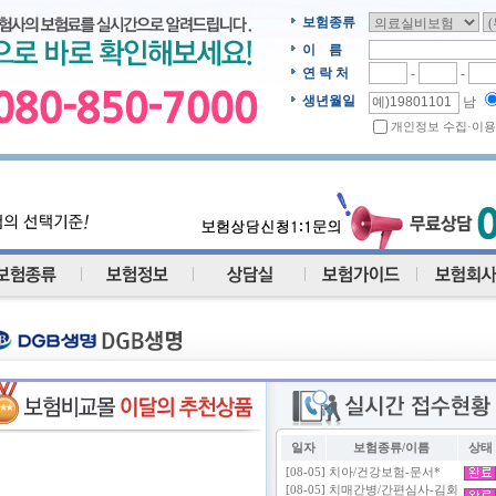
보험종류
이 름
연 락 처
-
-
생년월일
남
개인정보 수집·이용
일자
보험종류/이름
상태