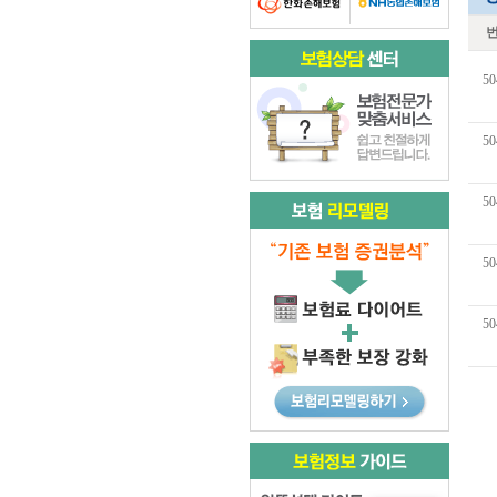
50
50
50
50
50