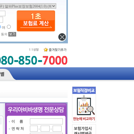
여
 동의
이 름
연 락 처
-
-