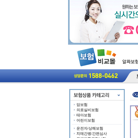
암보험
의료실비보험
태아보험
어린이보험
운전자/상해보험
치매간병/간편심사