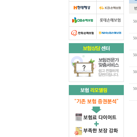
50
50
50
50
50