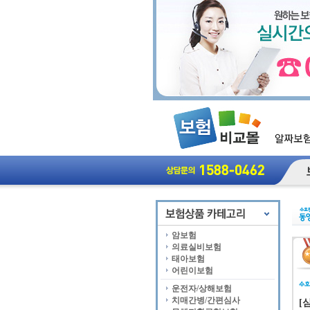
암보험
의료실비보험
태아보험
어린이보험
운전자/상해보험
치매간병/간편심사
[