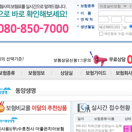
보험종류
이 름
연 락 처
-
-
생년월일
남
개인정보 수집·이용
일자
보험종류/이름
상태
심사용](무)수호천사 더좋은치아보험