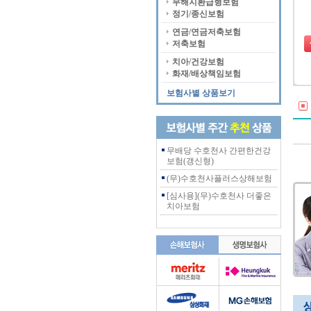
무해지환급형보험
정기/종신보험
연금/연금저축보험
저축보험
치아/건강보험
화재/배상책임보험
보험사별 상품보기
무배당 수호천사 간편한건강
보험(갱신형)
(무)수호천사플러스상해보험
[심사용](무)수호천사 더좋은
치아보험