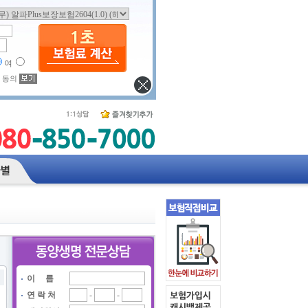
여
 동의
이 름
연 락 처
-
-