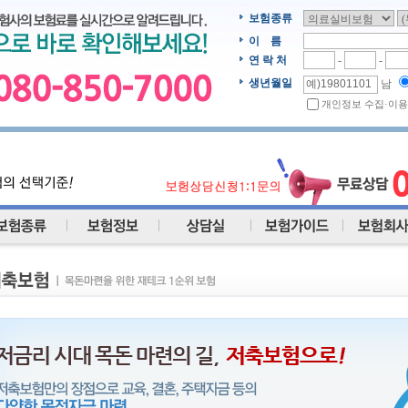
보험종류
이 름
연 락 처
-
-
생년월일
남
개인정보 수집·이용