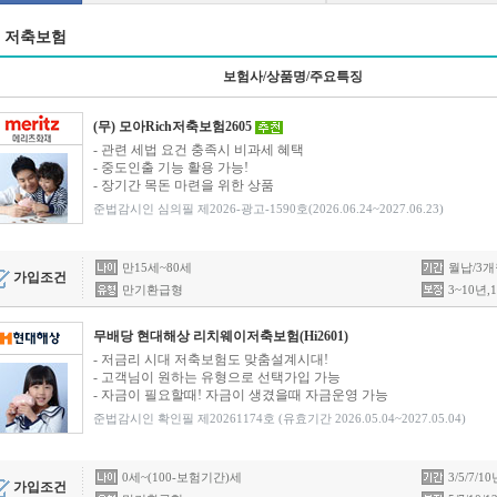
저축보험
보험사/상품명/주요특징
(무) 모아Rich저축보험2605
- 관련 세법 요건 충족시 비과세 혜택
- 중도인출 기능 활용 가능!
- 장기간 목돈 마련을 위한 상품
준법감시인 심의필 제2026-광고-1590호(2026.06.24~2027.06.23)
만15세~80세
월납/3개
가입조건
만기환급형
3~10년,
무배당 현대해상 리치웨이저축보험(Hi2601)
- 저금리 시대 저축보험도 맞춤설계시대!
- 고객님이 원하는 유형으로 선택가입 가능
- 자금이 필요할때! 자금이 생겼을때 자금운영 가능
준법감시인 확인필 제20261174호 (유효기간 2026.05.04~2027.05.04)
0세~(100-보험기간)세
3/5/7/
가입조건