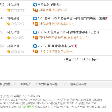
715
저축보험
저축보험
. (답변
1
)
저축보험 추천합니다
386
저축보험
아이 교육비(대학교등록금) 목적 장기저축보..
. (답변
1
)
저축보험 안내해드립니다.
326
저축보험
아이 대학등록금으로 사용하려합니다.
. (답변
1
)
자녀 목적자금을위한 보험문의십니다
323
저축보험
아이 교육 목적입니다
. (답변
1
)
교육목적보험 문의십니다
|
1
|
2
|
3
|
4
|
5
|
취급방침
제휴문의
계약자유의사항
필수안내사항
2025-003 (2025.9.18~2026.9.17)
 70, 1103호(문래동3가, 우리벤처타운2) 대표이사 : 서수연 대리점 등록번호 : 제 2006 - 058258호
Fax : 02) 2637 - 1763 사업자등록번호 : 108 -81 - 75425 통신판매번호 : 제 2010 - 서울영등포 - 0139호
업법 제 87조에 의해
금융감독원
허가업체입니다. 이메일 무단수집 거부 및 사이트 관리 : 02 - 2166 - 1305