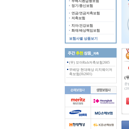
무해지환급형보험
정기/종신보험
연금/연금저축보험
저축보험
치아/건강보험
화재/배상책임보험
보험사별 상품보기
(무) 모아Rich저축보험2605
무배당 현대해상 리치웨이저
축보험(Hi2601)
(
준
(20