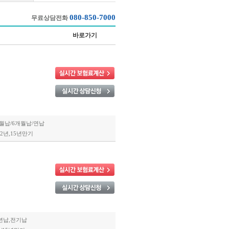
080-850-7000
무료상담전화
바로가기
월납/6개월납/연납
12년,15년만기
10년납,전기납