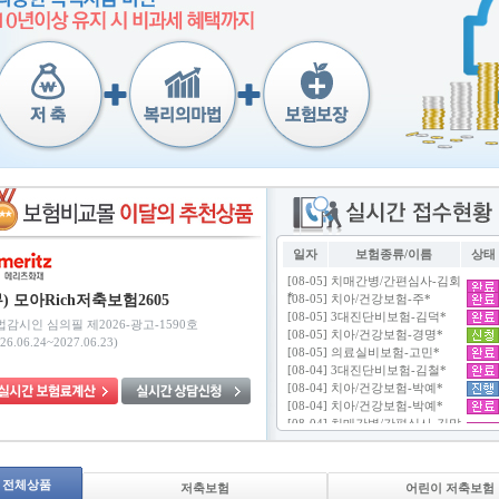
일자
보험종류/이름
상태
무) 모아Rich저축보험2605
법감시인 심의필 제2026-광고-1590호
26.06.24~2027.06.23)
전체상품
저축보험
어린이 저축보험