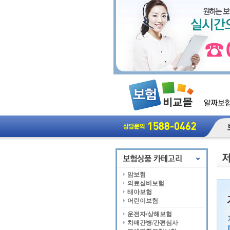
암보험
의료실비보험
태아보험
어린이보험
운전자/상해보험
치매간병/간편심사