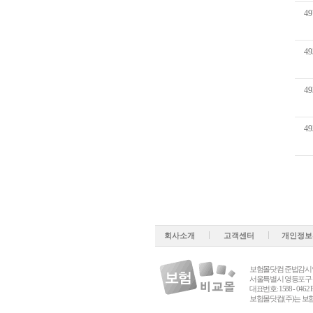
49
49
49
49
회사소개
고객센터
개인정보
보험몰닷컴 준법감시인 심의필 
서울특별시 영등포구 선유로
대표번호: 1588 - 0462 
보험몰닷컴(주)는 보험