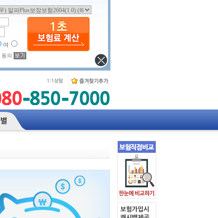
여
 동의