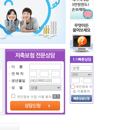
이 름
연 락 처
-
-
생년월일
-
개인정보 수
성 별
집·이용동의
개인정보 수집·이용 동의