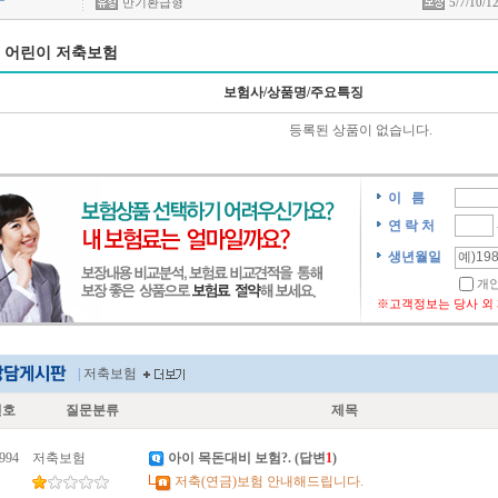
만기환급형
5/7/10/
어린이 저축보험
보험사/상품명/주요특징
등록된 상품이 없습니다.
|
저축보험
번호
질문분류
제목
994
저축보험
아이 목돈대비 보험?
. (답변
1
)
저축(연금)보험 안내해드립니다.