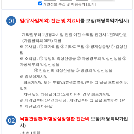
개인정보 수집 및 이용동의
[보기]
암(유사암제외) 진단 및 치료비
를 보장(해당특약가입시)
- 계약일부터 1년경과시점 전일 이전 소액암 진단시 1천5백만원
(가입금액의 50%) 지급
※ 유사암 : ① 제자리암 ② 기타피부암 ③ 경계성종양 ④ 갑상선
암
※ 소액암 : ① 유방의 악성신생물 ② 자궁경부의 악성신생물 ③
자궁체부의 악성신생물
④ 전립선의 악성신생물 ⑤ 방광의 악성신생물
※ 암보장개시일
최초계약일 또는 부활일(효력회복일)부터 그 날을 포함하여 90
일이
지난 날의 다음날이고 15세 미만인 경우 최초계약일
※ 계약일부터 1년경과시점 : 계약일부터 그 날을 포함하여 1년
이 지난날의 다음날
뇌혈관질환/허혈성심장질환 진단비
보장(해당특약가입
시)
- 최초 1회한