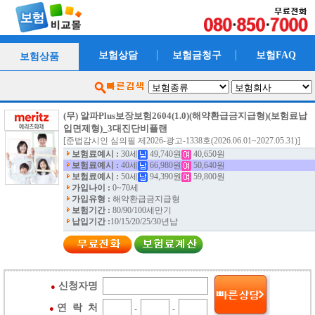
보험상담
보험금청구
보험FAQ
보험상품
(무) 알파Plus보장보험2604(1.0)(해약환급금지급형)(보험료납
입면제형)_3대진단비플랜
[준법감시인 심의필 제2026-광고-1338호(2026.06.01~2027.05.31)]
보험료예시 :
30세
49,740원
40,650원
보험료예시 :
40세
66,980원
50,640원
보험료예시 :
50세
94,390원
59,800원
가입나이 :
0~70세
가입유형 :
해약환급금지급형
보험기간 :
80/90/100세만기
납입기간 :
10/15/20/25/30년납
신청자명
●
연 락 처
●
-
-